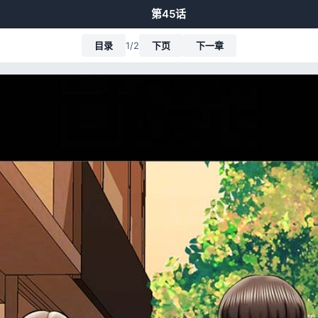
第45话
目录
1/2
下页
下一章